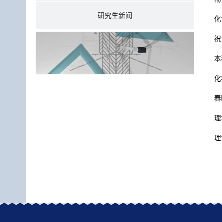
研究生新闻
化
祝
本
化
春
理
理