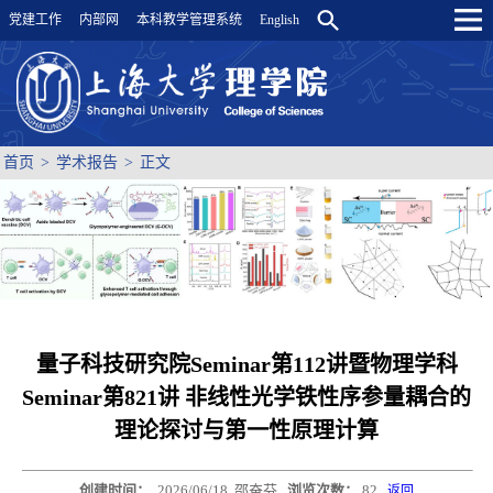
党建工作
内部网
本科教学管理系统
English
首页
>
学术报告
>
正文
量子科技研究院Seminar第112讲暨物理学科
Seminar第821讲 非线性光学铁性序参量耦合的
理论探讨与第一性原理计算
创建时间：
2026/06/18
邵奋芬
浏览次数：
82
返回