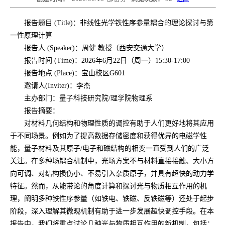
报告题目 (Title)：非线性光学铁性序参量耦合的理论探讨与第
一性原理计算
报告人 (Speaker)：周健 教授（西安交通大学）
报告时间 (Time)：2026年6月22日（周一）15:30-17:00
报告地点 (Place)：宝山校区G601
邀请人(Inviter)：李杰
主办部门：量子科技研究院/理学院物理系
报告摘要：
对材料几何结构和物理性质的调控有助于人们更好地将其应用
于不同场景。例如为了提高数据存储密度和获得优异的电磁学性
能，量子材料及其原子/电子和磁结构的相变一直受到人们的广泛
关注。在多种场耦合机制中，光场方案不与材料直接接触、大小方
向可调、对结构损伤小、不易引入杂质原子，并具有超快的动力学
特征。然而，从能带论的角度计算和探讨光与物质相互作用的机
理，阐明多种铁性序参量（如铁电、铁磁、反铁磁等）还处于起步
阶段，深入理解其微观机制有助于进一步发展超快调控手段。在本
报告中，我们将重点讨论几种光与物质相互作用的新机制，包括：