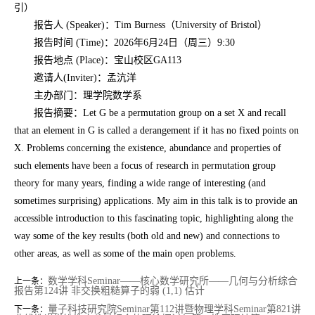
引）
报告人 (Speaker)：Tim Burness（University of Bristol）
报告时间 (Time)：2026年6月24日（周三）9:30
报告地点 (Place)：宝山校区GA113
邀请人(Inviter)：孟沆洋
主办部门：理学院数学系
报告摘要：Let G be a permutation group on a set X and recall
that an element in G is called a derangement if it has no fixed points on
X. Problems concerning the existence, abundance and properties of
such elements have been a focus of research in permutation group
theory for many years, finding a wide range of interesting (and
sometimes surprising) applications. My aim in this talk is to provide an
accessible introduction to this fascinating topic, highlighting along the
way some of the key results (both old and new) and connections to
other areas, as well as some of the main open problems.
数学学科Seminar——核心数学研究所——几何与分析综合
上一条：
报告第124讲 非交换粗糙算子的弱 (1,1) 估计
量子科技研究院Seminar第112讲暨物理学科Seminar第821讲
下一条：