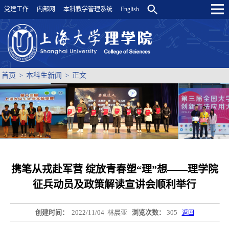
党建工作
内部网
本科教学管理系统
English
首页
>
本科生新闻
>
正文
携笔从戎赴军营 绽放青春塑“理”想——理学院
征兵动员及政策解读宣讲会顺利举行
创建时间：
2022/11/04
林晨亚
浏览次数：
305
返回