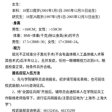
女生：
本科：18至22周岁(2001年1月1日-2005年12月31日出生）
研究生：18至26周岁(1997年1月1日-2005年12月31日出生）
·
身高
男性：>160CM；女性：>158CM
·体重：BMI=体重(千克)除以身高(米)的平方
男性：17.5＜BMI<30；女性：17＜BMI<24。
·
视力
屈光不正经准分子激光手术(不含有晶体眼人工晶体植入术等
其他术式)后半年以上，无并发症，任何一眼裸眼视力达到4.8，眼
底检查正常，除条件兵外合格。
报名应征入伍方法
1、先与学院辅导员咨询报名，初步填写报名表格；也可前往
校武装部(A410)咨询征兵。
2、待“全国征兵网”开放后，辅导员会通知本人在学院征兵工
作联络老师指导下，进行征兵网报名(注意应征地为“上海市-上海大
学”)
校武装部咨询电话：66132454，66135299