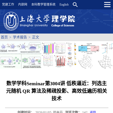
党建工作
内部网
本科教学管理系统
English
首页
>
学术报告
>
正文
数学学科Seminar第3004讲 低秩逼近：列选主
元随机 QR 算法及稀疏投影、高效低遍历相关
技术
创建时间：
2026/01/05
邵奋芬
浏览次数：
142
返回