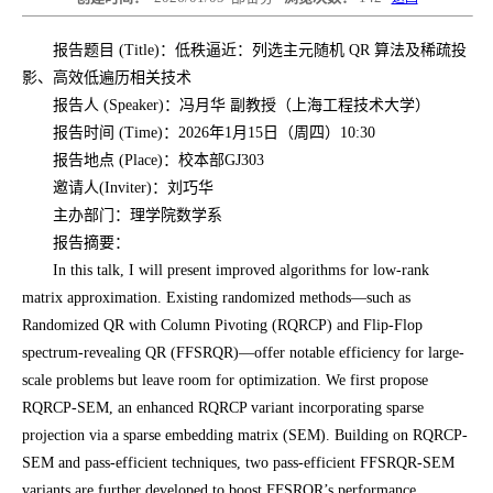
报告题目 (Title)：低秩逼近：列选主元随机 QR 算法及稀疏投
影、高效低遍历相关技术
报告人 (Speaker)：冯月华 副教授（上海工程技术大学）
报告时间 (Time)：2026年1月15日（周四）10:30
报告地点 (Place)：校本部GJ303
邀请人(Inviter)：刘巧华
主办部门：理学院数学系
报告摘要：
In this talk, I will present improved algorithms for low-rank
matrix approximation. Existing randomized methods—such as
Randomized QR with Column Pivoting (RQRCP) and Flip-Flop
spectrum-revealing QR (FFSRQR)—offer notable efficiency for large-
scale problems but leave room for optimization. We first propose
RQRCP-SEM, an enhanced RQRCP variant incorporating sparse
projection via a sparse embedding matrix (SEM). Building on RQRCP-
SEM and pass-efficient techniques, two pass-efficient FFSRQR-SEM
variants are further developed to boost FFSRQR’s performance.