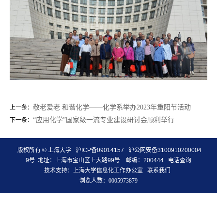
敬老爱老 和谐化学——化学系举办2023年重阳节活动
上一条：
“应用化学”国家级一流专业建设研讨会顺利举行
下一条：
版权所有 ©
上海大学
沪ICP备09014157
沪公网安备3100910200004
9号
地址：上海市宝山区上大路99号 邮编：200444
电话查询
技术支持：
上海大学信息化工作办公室
联系我们
浏览人数：
0005973879