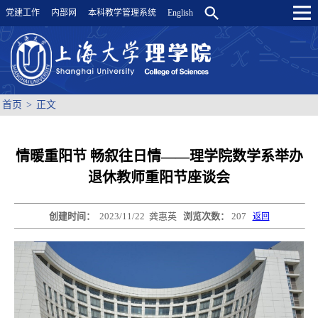
党建工作
内部网
本科教学管理系统
English
首页
>
正文
情暖重阳节 畅叙往日情——理学院数学系举办
退休教师重阳节座谈会
创建时间：
2023/11/22
龚惠英
浏览次数：
207
返回