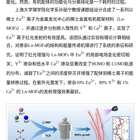
能化。然而，有机配体的功能化与分离纯化是一个耗时的过程。
上海大学理学院化学系孙丽宁教授课题组设计合成了一系列以
3+
稀土 Eu
离子为金属发光中心的稀土金属有机框架材料（Ln-
3+
2+
MOFs），并通过逐步分别掺入惰性的 Y
和 Ca
离子，实现了
3+
Eu
离子红光发射的有效提高。该团队通过实验和理论计算相结
合，对掺杂Ln-MOFs的结构和能量传递机理进行了系统的表征和研
3+
究，证明了红光增强与 Ln-MOFs 中 Eu
的局部电场变化密切相
3+
2+
关；Y
掺杂和低水平 Ca
掺杂显著改变了HOMO 和 LUMO轨道
3+
的分布，减弱了Eu
之间的浓度猝灭并增强了配体到稀土离子的能
3+
3+
量转移过程。在紫外光激发下，掺杂10% Eu
、89% Y
和 1%
2+
Ca
的 Ln-MOFs的发射增强效果最好。