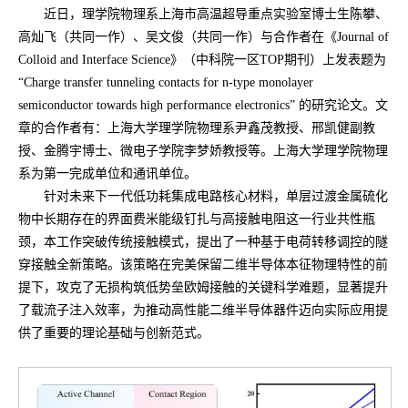
近日，理学院物理系上海市高温超导重点实验室博士生陈攀、
高灿飞（共同一作）、吴文俊（共同一作）与合作者在《Journal of
Colloid and Interface Science》（中科院一区TOP期刊）上发表题为
“Charge transfer tunneling contacts for n-type monolayer
semiconductor towards high performance electronics” 的研究论文。文
章的合作者有：上海大学理学院物理系尹鑫茂教授、邢凯健副教
授、金腾宇博士、微电子学院李梦娇教授等。上海大学理学院物理
系为第一完成单位和通讯单位。
针对未来下一代低功耗集成电路核心材料，单层过渡金属硫化
物中长期存在的界面费米能级钉扎与高接触电阻这一行业共性瓶
颈，本工作突破传统接触模式，提出了一种基于电荷转移调控的隧
穿接触全新策略。该策略在完美保留二维半导体本征物理特性的前
提下，攻克了无损构筑低势垒欧姆接触的关键科学难题，显著提升
了载流子注入效率，为推动高性能二维半导体器件迈向实际应用提
供了重要的理论基础与创新范式。