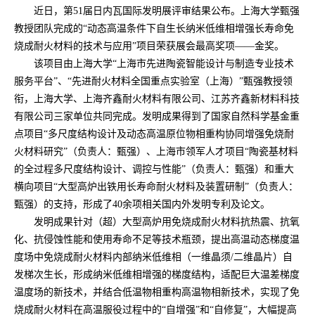
近日，第51届日内瓦国际发明展评审结果公布。上海大学甄强
教授团队完成的“动态高温条件下自生长纳米低维相增强长寿命免
烧成耐火材料的技术与应用”项目荣获展会最高奖项——金奖。
该项目由上海大学“上海市先进陶瓷智能设计与制造专业技术
服务平台”、“先进耐火材料全国重点实验室（上海）”甄强教授领
衔，上海大学、上海齐鑫耐火材料有限公司、江苏齐鑫新材料科技
有限公司三家单位共同完成。发明成果得到了国家自然科学基金重
点项目“多尺度结构设计及动态高温原位物相重构协同增强免烧耐
火材料研究”（负责人：甄强）、上海市领军人才项目“陶瓷基材料
的全过程多尺度结构设计、调控与性能”（负责人：甄强）和重大
横向项目“大型高炉出铁用长寿命耐火材料及装置研制”（负责人：
甄强）的支持，形成了40余项相关国内外发明专利及论文。
发明成果针对（超）大型高炉用免烧成耐火材料抗热震、抗氧
化、抗侵蚀性能和使用寿命不足等技术瓶颈，提出高温动态梯度温
度场中免烧成耐火材料内部纳米低维相（一维晶须/二维晶片）自
发梯次生长，形成纳米低维相增强的梯度结构，适配巨大温差梯度
温度场的新技术，并结合低温物相重构高温物相新技术，实现了免
烧成耐火材料在高温服役过程中的“自增强”和“自修复”，大幅提高