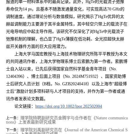
报道的单一材料体系中的最高记录。此外，HgTe的光载流子弛豫
寿命仅为14 ps，且基本不随激发通量变化，可实现高达70 GHz的
调制速度。通过理论分析与数值模拟，研究揭示了HgTe优异的太
赫兹调制能力主要源于其半金属特性，其中轻空穴带上的载流子在
光电导响应中起主导作用。该研究不仅深化了对HgTe中光载流子
弛豫机制的理解，也凸显了HgTe薄膜在低功耗、全光控超快太赫
兹开关器件方面的巨大应用潜力。
上海大学马国宏教授与上海技术物理研究所陈平平教授为本文
的共同通讯作者，上海大学物理系博士后索鹏为第一作者。索鹏博
士自入站以来，已先后获得国家自然科学基金青年项目（No.
12404396）、博士后面上项目（No. 2024M751932）、国家资助博
士后研究人员计划（B档，No. GZB20240418）以及上海市“超级博
士后”激励计划多项科研与人才项目的支持，并作为第一作者或通
讯作者发表论文数篇。
论文链接：
https://doi.org/10.1002/lpor.202502004
理学院特聘副研究员金腾宇与合作者在《Nature communica
上一条：
tions》上发表最新研究成果
理学院刘禹副研究员在《Journal of the American Chemical S
下一条：