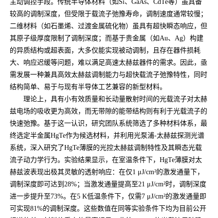
主动调控手段。传统半导体材料（如Si、GaAs、CdTe等）虽具备
较高的调制深度，但受限于载流子弛豫寿命，调制速度通常较慢；
二维材料（如石墨烯、过渡金属硫化物）虽具有超快瞬态响应，但
其原子级厚度限制了调制深度；而基于贵金属（如Au、Ag）构建
的异质结构或超表面，大多仅能实现被动调制，且存在器件损耗
大、响应迟缓等问题，难以满足高速太赫兹器件的需求。因此，亟
需发展一种兼具高效太赫兹调制能力与超快载流子弛豫特性，同时
结构简单、易于与现有半导体工艺兼容的新型材料。
理论上，具有小有效质量和长动量散射时间的光载流子对太赫
兹电场的吸收更为高效，而无带隙的能带结构则有利于光载流子的
快速弛豫。基于这一认识，研究团队系统筛选了多种材料体系，最
终选定半金属HgTe作为候选材料，并利用光泵浦-太赫兹探测光谱
系统，深入研究了HgTe薄膜的光控太赫兹调制特性及其瞬态光载
流子动力学行为。实验结果显示，在室温条件下，HgTe薄膜对太
赫兹波表现出极其灵敏的透射响应：在仅1 μJ/cm²的激发通量下，
调制深度即可达到28%；当激发通量提高至21 μJ/cm²时，调制深度
进一步提升至73%。在5 K低温条件下，仅需7 μJ/cm²的激发通量即
可实现81%的调制深度。这些数值在同等实验条件下均为目前公开