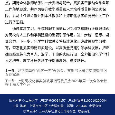
点，期待全体教师给予进一步支持与配合，真抓实干推动全系各项
工作落地见效，共同为提升教学质量和人才培养质量提供坚实保
障。系副主任洪玲就近期本科教学和上海市化学实验竞赛相关工作
进行了汇报。
通过本次学习，全体教职工深刻认识到树立和践行正确政绩观
对高校育人工作和学科建设的重要引领作用，进一步统一思想、凝
聚合力。下一步，化学学科党总支将持续深化正确政绩观学习教
育，常态化抓实师德师风建设，以高质量党建引领学科发展，把正
确政绩观转化为育人、治学、干事的实际行动，全力推动化学学科
人才培养、教学科研各项工作提质增效、稳步跃升。
理学院举办“两优一先”表彰会、支部书记研讨交流暨书记
上一条：
专题党课
上海高校化学实验教学指导委员会2026年第一次全体会议
下一条：
在上海大学召开
版权所有 ©
上海大学
沪ICP备09014157
沪公网安备3100910200004
9号
地址：上海市宝山区上大路99号 邮编：200444
电话查询
技术支持：
上海大学信息化工作办公室
联系我们