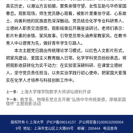
真实历史，以潮汕方言拍摄，聚焦亲情守望、女性互助与华侨家国
眷恋。观影现场，师生党员静心观看，被影片里重信守诺、心系故
土、向善利他的民族底色深深触动。党员结合化学专业科研育人、
立德树人职责交流感悟，观影结束后开展座谈研讨。老师们表示：
影片朴素的亲情、家风故事，引导党员带头涵养家教家风，在教书
育人中以德育为先，做好青年学生引路人。
本次主题党日跳出传统理论学习模式，以红色人文影片形式，
把家风建设、爱国主义教育融入日常。化学学科党员纷纷表态，将
把观影收获转化为实干动力：在实验室深耕科研、在课堂立德树
人，坚守党员责任担当，以务实治学践行初心使命，把家国大爱落
实在化学人才培养与科技创新工作中。
上海大学理学院数学大师讲坛顺利开讲
上一条：
数学系、物理系党总支开展“弘扬中华传统美德，厚植家国
下一条：
情怀”主题观影活动
版权所有 ©
上海大学
沪ICP备09014157
沪公网安备3100910200004
9号
地址：上海市宝山区上大路99号 邮编：200444
电话查询